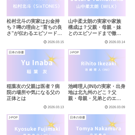
松村北斗の実家はお金持
山中柔太朗の実家や家族
ち？噂の理由と“育ちの良
構成は？父親・母親・妹
さ”が伝わるエピソードま
とのエピソードまで徹底
とめ
まとめ！
2026.03.15
2026.03.14
日本の俳優
J-POP
稲葉友の父親は医者？病
池崎理人(INI)の実家・出身
院の場所や気になる父の
地は北九州のどこ？父
正体とは
親・母親・兄弟とのエピ
ソード
2026.03.13
2026.03.09
J-POP
日本の俳優