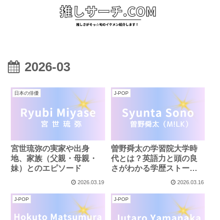
2026-03
日本の俳優
J-POP
宮世琉弥の実家や出身
曽野舜太の学習院大学時
地、家族（父親・母親・
代とは？英語力と頭の良
妹）とのエピソード
さがわかる学歴ストーリ
ー
2026.03.19
2026.03.16
J-POP
J-POP