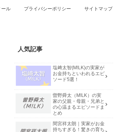
ィール
プライバシーポリシー
サイトマップ
人気記事
塩﨑太智(M!LK)の実家が
お金持ちといわれるエピ
ソード5選！
曽野舜太（M!LK）の実
家の父親・母親・兄弟と
の心温まるエピソードま
とめ
間宮祥太朗｜実家がお金
持ちすぎる！驚きの育ち