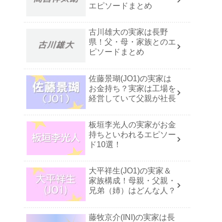
エピソードまとめ
古川雄大の実家は長野
県！父・母・家族とのエ
ピソードまとめ
佐藤景瑚(JO1)の実家は
お金持ち？実家は工場を
経営していて父親が社長
板垣李光人の実家がお金
持ちといわれるエピソー
ド10選！
大平祥生(JO1)の実家＆
家族構成！母親・父親・
兄弟（姉）はどんな人？
藤牧京介(INI)の実家は長