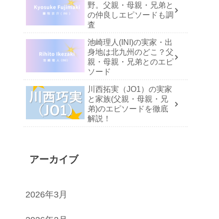
野。父親・母親・兄弟と
の仲良しエピソードも調
査
池崎理人(INI)の実家・出
身地は北九州のどこ？父
親・母親・兄弟とのエピ
ソード
川西拓実（JO1）の実家
と家族(父親・母親・兄
弟)のエピソードを徹底
解説！
アーカイブ
2026年3月