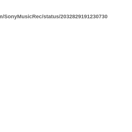
com/SonyMusicRec/status/2032829191230730