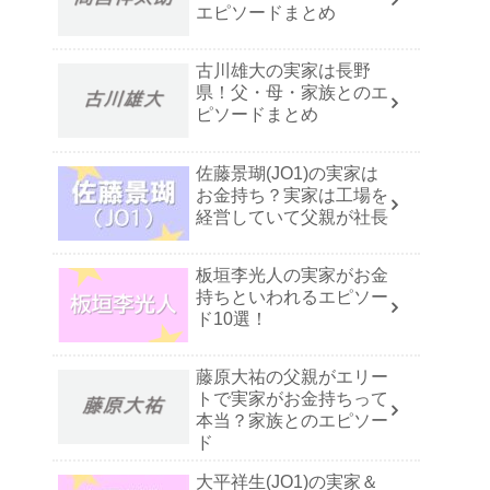
エピソードまとめ
古川雄大の実家は長野
県！父・母・家族とのエ
ピソードまとめ
佐藤景瑚(JO1)の実家は
お金持ち？実家は工場を
経営していて父親が社長
板垣李光人の実家がお金
持ちといわれるエピソー
ド10選！
藤原大祐の父親がエリー
トで実家がお金持ちって
本当？家族とのエピソー
ド
大平祥生(JO1)の実家＆