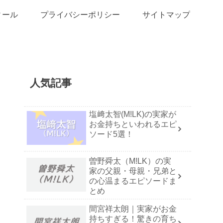
ィール
プライバシーポリシー
サイトマップ
人気記事
塩﨑太智(M!LK)の実家が
お金持ちといわれるエピ
ソード5選！
曽野舜太（M!LK）の実
家の父親・母親・兄弟と
の心温まるエピソードま
とめ
間宮祥太朗｜実家がお金
持ちすぎる！驚きの育ち