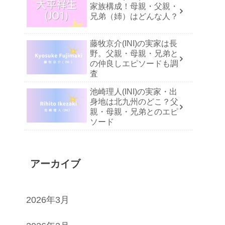
家族構成！母親・父親・
兄弟（姉）はどんな人？
藤牧京介(INI)の実家は長
野。父親・母親・兄弟と
の仲良しエピソードも調
査
池崎理人(INI)の実家・出
身地は北九州のどこ？父
親・母親・兄弟とのエピ
ソード
アーカイブ
2026年3月