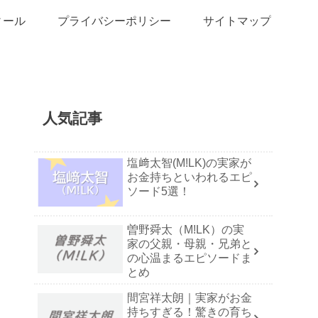
ィール
プライバシーポリシー
サイトマップ
人気記事
塩﨑太智(M!LK)の実家が
お金持ちといわれるエピ
ソード5選！
曽野舜太（M!LK）の実
家の父親・母親・兄弟と
の心温まるエピソードま
とめ
間宮祥太朗｜実家がお金
持ちすぎる！驚きの育ち