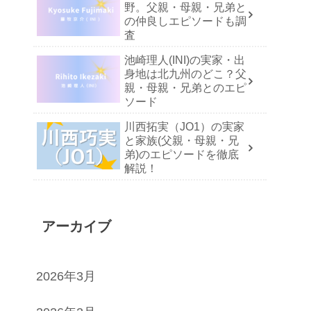
野。父親・母親・兄弟と
の仲良しエピソードも調
査
池崎理人(INI)の実家・出
身地は北九州のどこ？父
親・母親・兄弟とのエピ
ソード
川西拓実（JO1）の実家
と家族(父親・母親・兄
弟)のエピソードを徹底
解説！
アーカイブ
2026年3月