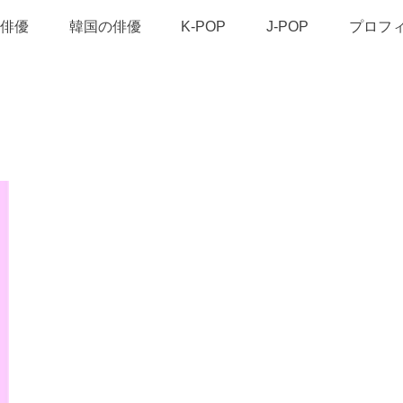
俳優
韓国の俳優
K-POP
J-POP
プロフ