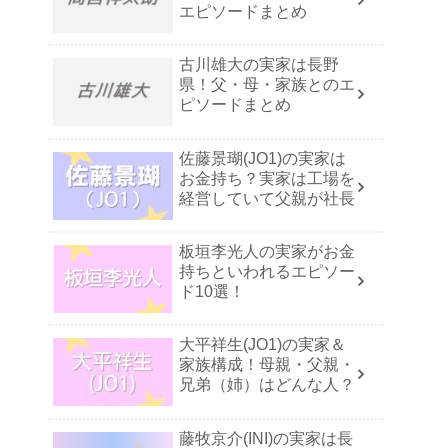
エピソードまとめ
古川雄大の実家は長野
県！父・母・家族とのエ
ピソードまとめ
佐藤景瑚(JO1)の実家は
お金持ち？実家は工場を
経営していて父親が社長
板垣李光人の実家がお金
持ちといわれるエピソー
ド10選！
大平祥生(JO1)の実家＆
家族構成！母親・父親・
兄弟（姉）はどんな人？
藤牧京介(INI)の実家は長