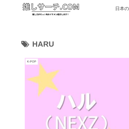
日本の
HARU
K-POP