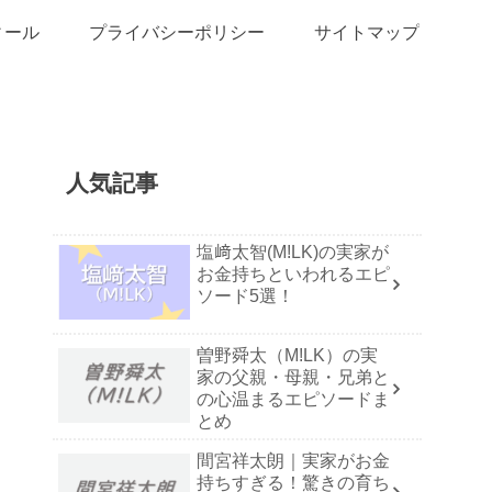
ィール
プライバシーポリシー
サイトマップ
人気記事
塩﨑太智(M!LK)の実家が
お金持ちといわれるエピ
ソード5選！
曽野舜太（M!LK）の実
家の父親・母親・兄弟と
の心温まるエピソードま
とめ
間宮祥太朗｜実家がお金
持ちすぎる！驚きの育ち