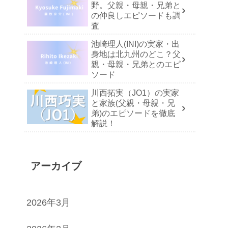
野。父親・母親・兄弟と
の仲良しエピソードも調
査
池崎理人(INI)の実家・出
身地は北九州のどこ？父
親・母親・兄弟とのエピ
ソード
川西拓実（JO1）の実家
と家族(父親・母親・兄
弟)のエピソードを徹底
解説！
アーカイブ
2026年3月