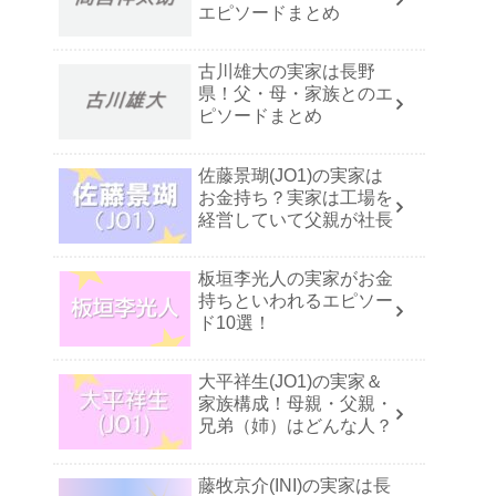
エピソードまとめ
古川雄大の実家は長野
県！父・母・家族とのエ
ピソードまとめ
佐藤景瑚(JO1)の実家は
お金持ち？実家は工場を
経営していて父親が社長
板垣李光人の実家がお金
持ちといわれるエピソー
ド10選！
大平祥生(JO1)の実家＆
家族構成！母親・父親・
兄弟（姉）はどんな人？
藤牧京介(INI)の実家は長