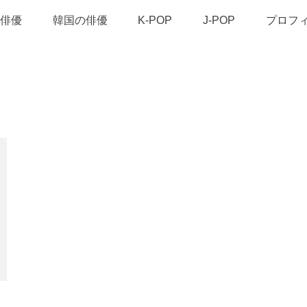
俳優
韓国の俳優
K-POP
J-POP
プロフ