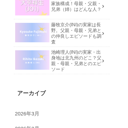
家族構成！母親・父親・
兄弟（姉）はどんな人？
藤牧京介(INI)の実家は長
野。父親・母親・兄弟と
の仲良しエピソードも調
査
池崎理人(INI)の実家・出
身地は北九州のどこ？父
親・母親・兄弟とのエピ
ソード
アーカイブ
2026年3月