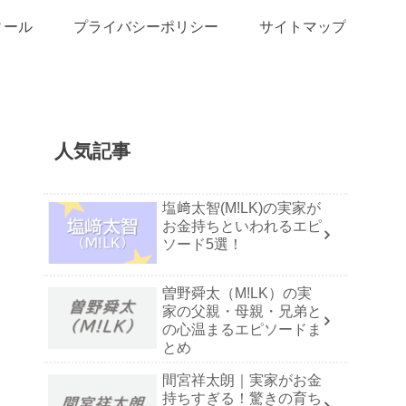
ィール
プライバシーポリシー
サイトマップ
人気記事
塩﨑太智(M!LK)の実家が
お金持ちといわれるエピ
ソード5選！
曽野舜太（M!LK）の実
家の父親・母親・兄弟と
の心温まるエピソードま
とめ
間宮祥太朗｜実家がお金
持ちすぎる！驚きの育ち