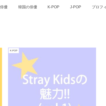
俳優
韓国の俳優
K-POP
J-POP
プロフ
K-POP