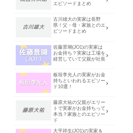
エピソードまとめ
古川雄大の実家は長野
県！父・母・家族とのエ
ピソードまとめ
佐藤景瑚(JO1)の実家は
お金持ち？実家は工場を
経営していて父親が社長
板垣李光人の実家がお金
持ちといわれるエピソー
ド10選！
藤原大祐の父親がエリー
トで実家がお金持ちって
本当？家族とのエピソー
ド
大平祥生(JO1)の実家＆