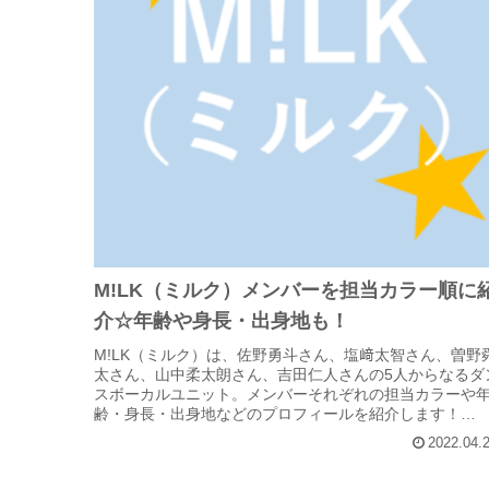
M!LK（ミルク）メンバーを担当カラー順に
介☆年齢や身長・出身地も！
M!LK（ミルク）は、佐野勇斗さん、塩﨑太智さん、曽野
太さん、山中柔太朗さん、吉田仁人さんの5人からなるダ
スボーカルユニット。メンバーそれぞれの担当カラーや
齢・身長・出身地などのプロフィールを紹介します！
(adsbygoogle =...
2022.04.