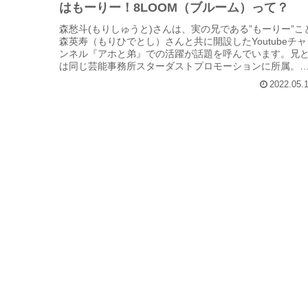
はもーりー！8LOOM（ブルーム）って？
森愁斗(もりしゅうと)さんは、実の兄である”もーりー”こ
森英寿（もりひでとし）さんと共に開設したYoutubeチャ
ンネル『アホと弟』での活躍が話題を呼んでいます。兄
は同じ芸能事務所スターダストプロモーションに所属。
愁斗さんの高校は大学...
2022.05.