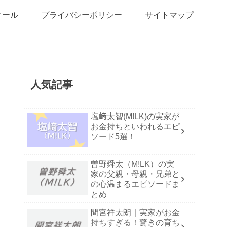
ィール
プライバシーポリシー
サイトマップ
人気記事
塩﨑太智(M!LK)の実家が
お金持ちといわれるエピ
ソード5選！
曽野舜太（M!LK）の実
家の父親・母親・兄弟と
の心温まるエピソードま
とめ
間宮祥太朗｜実家がお金
持ちすぎる！驚きの育ち