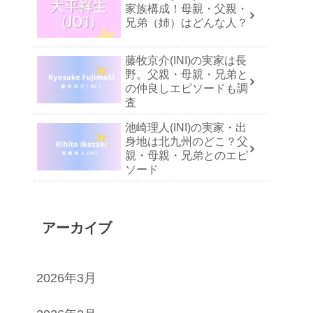
家族構成！母親・父親・
兄弟（姉）はどんな人？
藤牧京介(INI)の実家は長
野。父親・母親・兄弟と
の仲良しエピソードも調
査
池崎理人(INI)の実家・出
身地は北九州のどこ？父
親・母親・兄弟とのエピ
ソード
アーカイブ
2026年3月