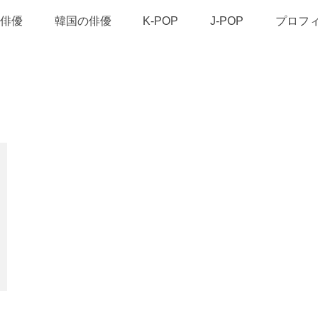
俳優
韓国の俳優
K-POP
J-POP
プロフ