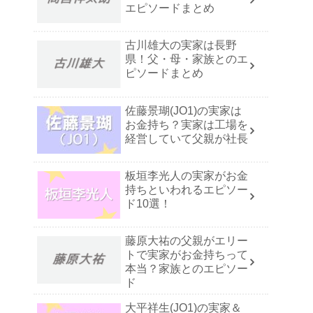
エピソードまとめ
古川雄大の実家は長野
県！父・母・家族とのエ
ピソードまとめ
佐藤景瑚(JO1)の実家は
お金持ち？実家は工場を
経営していて父親が社長
板垣李光人の実家がお金
持ちといわれるエピソー
ド10選！
藤原大祐の父親がエリー
トで実家がお金持ちって
本当？家族とのエピソー
ド
大平祥生(JO1)の実家＆