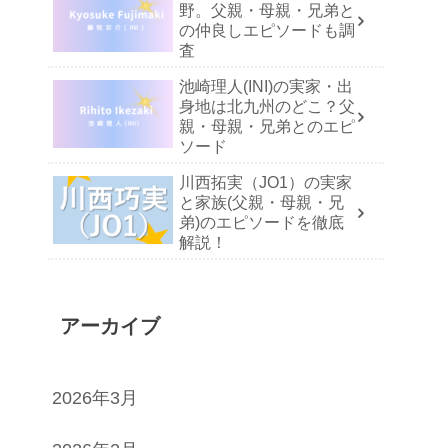
野。父親・母親・兄弟と
の仲良しエピソードも調
査
池崎理人(INI)の実家・出
身地は北九州のどこ？父
親・母親・兄弟とのエピ
ソード
川西拓実（JO1）の実家
と家族(父親・母親・兄
弟)のエピソードを徹底
解説！
アーカイブ
2026年3月