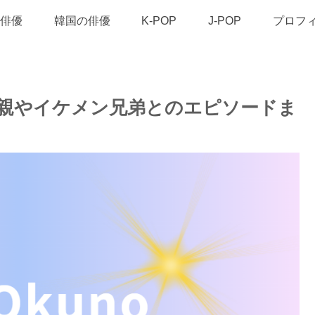
俳優
韓国の俳優
K-POP
J-POP
プロフ
親やイケメン兄弟とのエピソードま