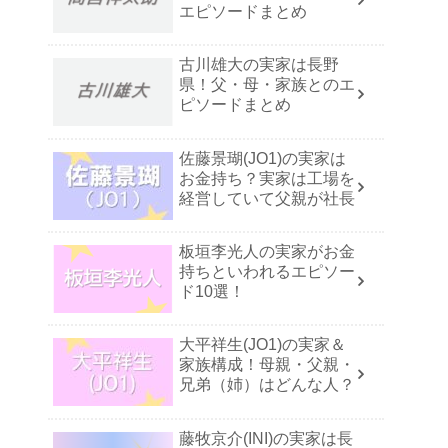
エピソードまとめ
古川雄大の実家は長野
県！父・母・家族とのエ
ピソードまとめ
佐藤景瑚(JO1)の実家は
お金持ち？実家は工場を
経営していて父親が社長
板垣李光人の実家がお金
持ちといわれるエピソー
ド10選！
大平祥生(JO1)の実家＆
家族構成！母親・父親・
兄弟（姉）はどんな人？
藤牧京介(INI)の実家は長