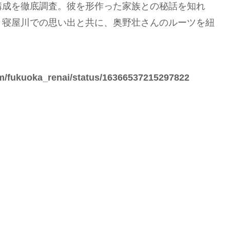
構成を徹底調査。彼を形作った家族との秘話を知れ
・寝屋川での思い出と共に、奥野壮さんのルーツを紐
com/fukuoka_renai/status/16366537215297822