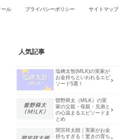
ィール
プライバシーポリシー
サイトマップ
人気記事
塩﨑太智(M!LK)の実家が
お金持ちといわれるエピ
ソード5選！
曽野舜太（M!LK）の実
家の父親・母親・兄弟と
の心温まるエピソードま
とめ
間宮祥太朗｜実家がお金
持ちすぎる！驚きの育ち