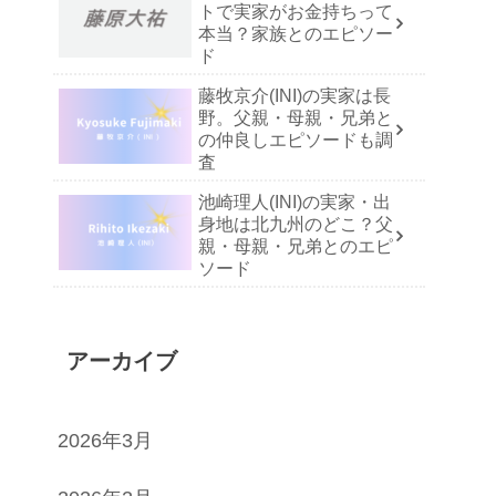
トで実家がお金持ちって
本当？家族とのエピソー
ド
藤牧京介(INI)の実家は長
野。父親・母親・兄弟と
の仲良しエピソードも調
査
池崎理人(INI)の実家・出
身地は北九州のどこ？父
親・母親・兄弟とのエピ
ソード
アーカイブ
2026年3月