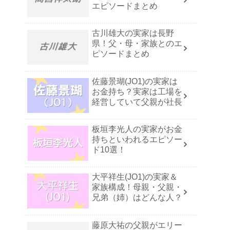
エピソードまとめ
古川雄大の実家は長野
県！父・母・家族とのエ
ピソードまとめ
佐藤景瑚(JO1)の実家は
お金持ち？実家は工場を
経営していて父親が社長
板垣李光人の実家がお金
持ちといわれるエピソー
ド10選！
大平祥生(JO1)の実家＆
家族構成！母親・父親・
兄弟（姉）はどんな人？
藤原大祐の父親がエリー