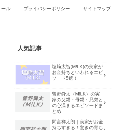
ィール
プライバシーポリシー
サイトマップ
人気記事
塩﨑太智(M!LK)の実家が
お金持ちといわれるエピ
ソード5選！
曽野舜太（M!LK）の実
家の父親・母親・兄弟と
の心温まるエピソードま
とめ
間宮祥太朗｜実家がお金
持ちすぎる！驚きの育ち