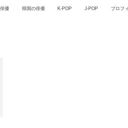
俳優
韓国の俳優
K-POP
J-POP
プロフ