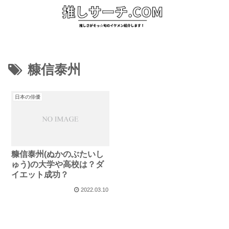
糠信泰州
日本の俳優
糠信泰州(ぬかのぶたいし
ゅう)の大学や高校は？ダ
イエット成功？
2022.03.10