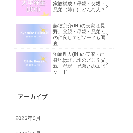
家族構成！母親・父親・
兄弟（姉）はどんな人？
藤牧京介(INI)の実家は長
野。父親・母親・兄弟と
の仲良しエピソードも調
査
池崎理人(INI)の実家・出
身地は北九州のどこ？父
親・母親・兄弟とのエピ
ソード
アーカイブ
2026年3月