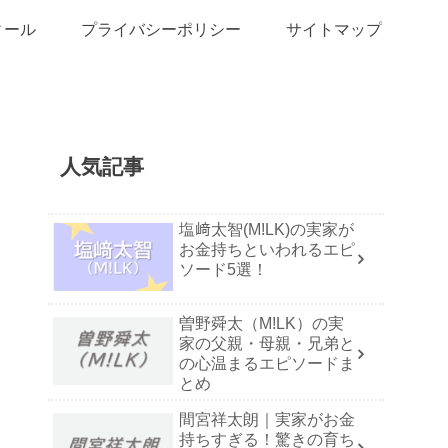
ィール
プライバシーポリシー
サイトマップ
人気記事
塩﨑太智(M!LK)の実家が
お金持ちといわれるエピ
ソード5選！
曽野舜太（M!LK）の実
家の父親・母親・兄弟と
の心温まるエピソードま
とめ
間宮祥太朗｜実家がお金
持ちすぎる！驚きの育ち