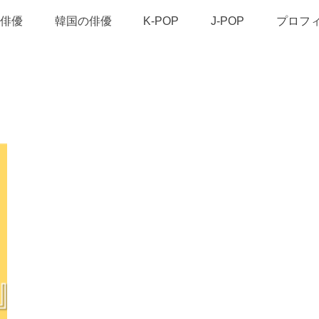
俳優
韓国の俳優
K-POP
J-POP
プロフ