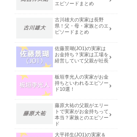
エピソードまとめ
古川雄大の実家は長野
県！父・母・家族とのエ
ピソードまとめ
佐藤景瑚(JO1)の実家は
お金持ち？実家は工場を
経営していて父親が社長
板垣李光人の実家がお金
持ちといわれるエピソー
ド10選！
藤原大祐の父親がエリー
トで実家がお金持ちって
本当？家族とのエピソー
ド
大平祥生(JO1)の実家＆